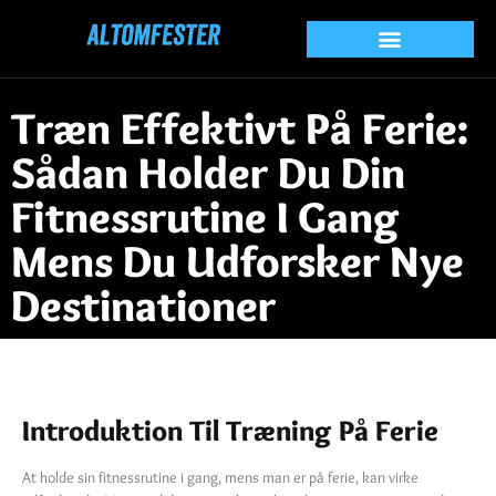
Træn Effektivt På Ferie:
Sådan Holder Du Din
Fitnessrutine I Gang
Mens Du Udforsker Nye
Destinationer
Introduktion Til Træning På Ferie
At holde sin fitnessrutine i gang, mens man er på ferie, kan virke