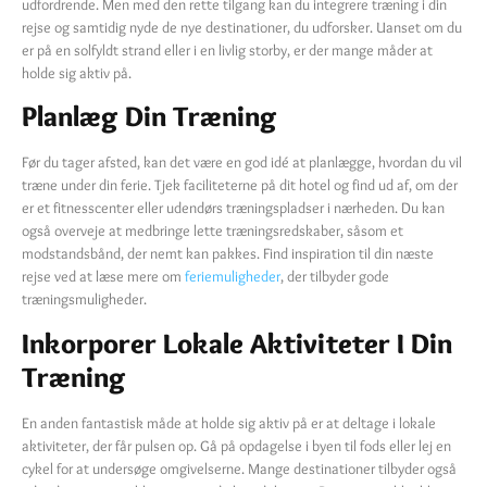
udfordrende. Men med den rette tilgang kan du integrere træning i din
rejse og samtidig nyde de nye destinationer, du udforsker. Uanset om du
er på en solfyldt strand eller i en livlig storby, er der mange måder at
holde sig aktiv på.
Planlæg Din Træning
Før du tager afsted, kan det være en god idé at planlægge, hvordan du vil
træne under din ferie. Tjek faciliteterne på dit hotel og find ud af, om der
er et fitnesscenter eller udendørs træningspladser i nærheden. Du kan
også overveje at medbringe lette træningsredskaber, såsom et
modstandsbånd, der nemt kan pakkes. Find inspiration til din næste
rejse ved at læse mere om
feriemuligheder
, der tilbyder gode
træningsmuligheder.
Inkorporer Lokale Aktiviteter I Din
Træning
En anden fantastisk måde at holde sig aktiv på er at deltage i lokale
aktiviteter, der får pulsen op. Gå på opdagelse i byen til fods eller lej en
cykel for at undersøge omgivelserne. Mange destinationer tilbyder også