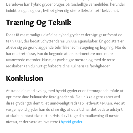
Derudover kan hybrid gryder bruges på forskellige varmekilder, herunder
induktion, gas og ovn, hvilket giver dig større fleksibilitet i køkkenet.
Træning Og Teknik
For at få mest muligt ud af dine hybrid gryder er det vigtigt at forstå de
teknikker, der bedst udnytter deres unikke egenskaber. En god start er
at øve sig på grundlæggende teknikker som stegning og kogning. Når du
har mestret disse, kan du begynde at eksperimentere med mere
avancerede metoder. Husk, at øvelse gør mester, og med de rette
redskaber kan du hurtigt forbedre dine kulinariske færdigheder.
Konklusion
At træne din madlavning med hybrid gryder er en fremragende måde at
optimere dine kulinariske færdigheder på. De unikke egenskaber ved
disse gryder gør dem til et uundværligt redskab i ethvert køkken. Ved at
vælge hybrid gryder kan du sikre dig, at du altid har det bedste udstyr til
at skabe fantastiske retter. Hvis du vil tage din madlavning til næste
niveau, er det værd at investere i
hybrid gryder
.