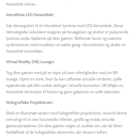
futuristisk niveau.
Interaktive LED-Dansebåde:
Gør dansegulvet til et interaktivt lysshow med LED-dansebåde. Disse
teknologiske vidundere reagerer på bevægelser og skaber et pulserende
lysshow under fødderne på dine gæster. Skiftende farver og mønstre
synkroniseret med musikken vil sætte gang i dansefesten og skabe en
futuristisk atmosfære.
Virtual Reality (VR) Lounge:
Tag dine gæster med på en rejse ud over virkeligheden med en VR-
lounge. Opret en zone, hvor de kan udforske virtuelle verdener, spille
spændende spil eller endda deltage i virtuelle koncerter. VR tilføjer en
futuristisk dimension til festen og giver gæsterne en unik oplevelse.
Holografiske Projektioner:
Skab en illusionær verden med holografiske projektioner. Anvend denne
teknologi til at vise futuristiske billeder, grafik og endda virtuelle
gæsteoptrædener. Giv dine gæster noget at snakke om, når de bliver
forbløffede af de holografiske elementer, der danser i luften.