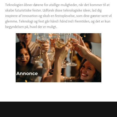
Teknologien åbner dørene for utallige muligheder, når det kommer til at
skabe futuristiske fester. Udforsk disse teknologiske ideer, lad dig
inspirere af innovation og skab en festoplevelse, som dine gæster sent vil
glemme. Teknologi og fest går hånd i hånd ind i fremtiden, og det er kun
begyndelsen på, hvad der er muligt.