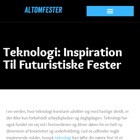
Teknologi: Inspiration
Til Futuristiske Fester
I en verden, hvor teknologi konstant udvikler sig med hastige skridt, er
det ikke kun forbeholdt arbejdspladser og dagligdagen. Teknologi har
også fundet sin vej ind i festverdenen og åbner døren for en helt ny
dimension af kreativitet og underholdning. Lad os udforske nogle
inspirerende måder, hvorpå
teknologi
kan løfte din næste fest til et