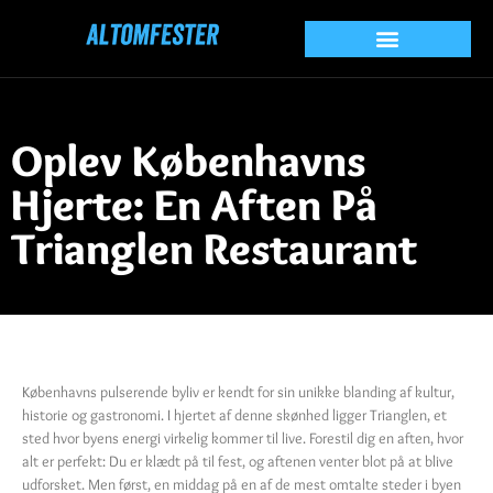
Oplev Københavns
Hjerte: En Aften På
Trianglen Restaurant
Københavns pulserende byliv er kendt for sin unikke blanding af kultur,
historie og gastronomi. I hjertet af denne skønhed ligger Trianglen, et
sted hvor byens energi virkelig kommer til live. Forestil dig en aften, hvor
alt er perfekt: Du er klædt på til fest, og aftenen venter blot på at blive
udforsket. Men først, en middag på en af de mest omtalte steder i byen