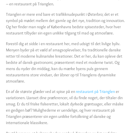
– en restaurant på Trianglen.
Trianglen er mere end bare et trafikknudepunkt i Østerbro; det er et
symbol på mødet mellem det gamle og det nye, tradition og innovation.
Og her finder man nogle af Københavns bedste spisesteder, hvor hver
restaurant tilbyder sin egen unikke tilgang til mad og atmosfære.
Forestil dig at sidde i en restaurant her, med udsigt til det livlige byliv.
Menyen byder på et væld af smagsoplevelser, fra traditionelle danske
retter til moderne kulinariske kreationer. Det er her, du kan opleve det
bedste af dansk gastronomi, præsenteret med et moderne twist. Og
mens du nyder din middag, kan du mærke byens puls gennem
restaurantens store vinduer, der åbner op til Trianglens dynamiske
atmosfære.
En af de største glæder ved at spise på en
restaurant på Trianglen
er
variationen. Uanset dine præferencer, vil du finde noget, der tiltaler din
smag. Er du til friske fiskeretter, lokalt dyrkede grøntsager, eller måske
en gedigen bøf? Mulighederne er uendelige, og hver restaurant på
Trianglen præsenterer sin egen unikke fortolkning af danske og
internationale klassikere.