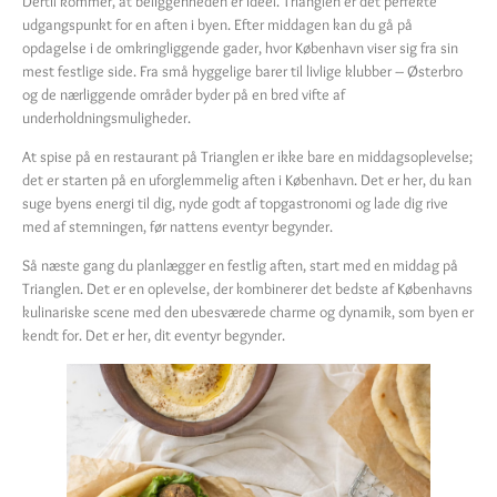
Dertil kommer, at beliggenheden er ideel. Trianglen er det perfekte
udgangspunkt for en aften i byen. Efter middagen kan du gå på
opdagelse i de omkringliggende gader, hvor København viser sig fra sin
mest festlige side. Fra små hyggelige barer til livlige klubber – Østerbro
og de nærliggende områder byder på en bred vifte af
underholdningsmuligheder.
At spise på en restaurant på Trianglen er ikke bare en middagsoplevelse;
det er starten på en uforglemmelig aften i København. Det er her, du kan
suge byens energi til dig, nyde godt af topgastronomi og lade dig rive
med af stemningen, før nattens eventyr begynder.
Så næste gang du planlægger en festlig aften, start med en middag på
Trianglen. Det er en oplevelse, der kombinerer det bedste af Københavns
kulinariske scene med den ubesværede charme og dynamik, som byen er
kendt for. Det er her, dit eventyr begynder.