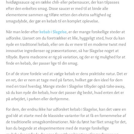
hvidløgssauce og en række chili- eller pebersaucer, der kan tilpasses
efter den enkeltes smag. Disse saucer er med til at binde alle
elementerne sammen og tilføre retten den ekstra saftighed og
smagsdybde, der gør en kebab til en komplet oplevelse.
Når man leder efter
kebab i Slagelse
, er der mange forskellige steder at
udforske. Uanset om du foretrækker et lille, hyggeligt sted, hvor du kan
nyde en traditionel kebab, eller om du er mere til en moderne twist med
innovative ingredienser og præsentationer, så har Slagelse noget at
tilbyde. Byens madscene er rig på variation, og der er rig mulighed for at
finde en kebab, der passer lige til din smag.
En af de store fordele ved at vælge kebab er dens praktiske natur. Det er
en ret, der er nem at tage med på farten, hvilket gør den ideel for dem
med en travl hverdag. Mange steder i Slagelse tilbyder også take-away,
så du kan nyde din kebab, hvor det passer dig bedst, hvad enten det er
på arbejdet, i parken eller derhjemme.
For dem, der endnu ikke har udforsket kebab i Slagelse, kan det være en
god idé at starte med de klassiske varianter for at få en fornemmelse af
de traditionelle smagskombinationer. Når du først har fået smag for det,
kan du begynde at eksperimentere med de mange forskellige