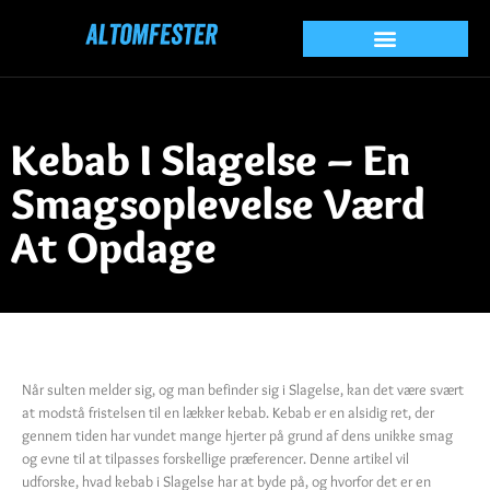
Kebab I Slagelse – En
Smagsoplevelse Værd
At Opdage
Når sulten melder sig, og man befinder sig i Slagelse, kan det være svært
at modstå fristelsen til en lækker kebab. Kebab er en alsidig ret, der
gennem tiden har vundet mange hjerter på grund af dens unikke smag
og evne til at tilpasses forskellige præferencer. Denne artikel vil
udforske, hvad kebab i Slagelse har at byde på, og hvorfor det er en