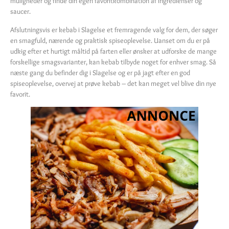
muligheder og finde din egen favoritkombination af ingredienser og
saucer.
Afslutningsvis er kebab i Slagelse et fremragende valg for dem, der søger
en smagfuld, nærende og praktisk spiseoplevelse. Uanset om du er på
udkig efter et hurtigt måltid på farten eller ønsker at udforske de mange
forskellige smagsvarianter, kan kebab tilbyde noget for enhver smag. Så
næste gang du befinder dig i Slagelse og er på jagt efter en god
spiseoplevelse, overvej at prøve kebab – det kan meget vel blive din nye
favorit.