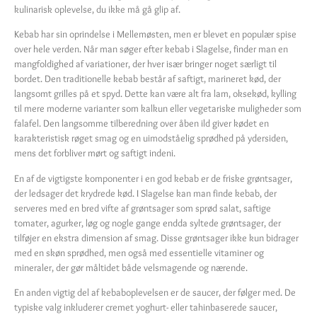
kulinarisk oplevelse, du ikke må gå glip af.
Kebab har sin oprindelse i Mellemøsten, men er blevet en populær spise
over hele verden. Når man søger efter kebab i Slagelse, finder man en
mangfoldighed af variationer, der hver især bringer noget særligt til
bordet. Den traditionelle kebab består af saftigt, marineret kød, der
langsomt grilles på et spyd. Dette kan være alt fra lam, oksekød, kylling
til mere moderne varianter som kalkun eller vegetariske muligheder som
falafel. Den langsomme tilberedning over åben ild giver kødet en
karakteristisk røget smag og en uimodståelig sprødhed på ydersiden,
mens det forbliver mørt og saftigt indeni.
En af de vigtigste komponenter i en god kebab er de friske grøntsager,
der ledsager det krydrede kød. I Slagelse kan man finde kebab, der
serveres med en bred vifte af grøntsager som sprød salat, saftige
tomater, agurker, løg og nogle gange endda syltede grøntsager, der
tilføjer en ekstra dimension af smag. Disse grøntsager ikke kun bidrager
med en skøn sprødhed, men også med essentielle vitaminer og
mineraler, der gør måltidet både velsmagende og nærende.
En anden vigtig del af kebaboplevelsen er de saucer, der følger med. De
typiske valg inkluderer cremet yoghurt- eller tahinbaserede saucer,