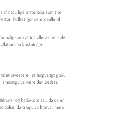
t af naturlige materialer som træ
tter, hvilket gør dem ideelle til
r boligejere at installere dem selv
stallationsomkostninger.
 at investere i et langvarigt gulv,
an laminatgulve være den bedste
 køkkener og badeværelser, da de er
eholdelse, da trægulve kræver mere