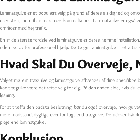
Laminatgulve er et populært valg på grund af deres alsidighed og omkos
eller sten, men til en mere overkommelig pris. Laminatgulve er også k
områder med høj trafik.
En af de største fordele ved laminatgulve er deres nemme installation
uden behov for professionel hjælp. Dette gør laminatgulve til et attra
Hvad Skal Du Overveje, 
Valget mellem trægulve og laminatgulve afhænger af dine specifikke beh
kan trægulve være det rette valg for dig. På den anden side, hvis du l
løsning.
For at træffe den bedste beslutning, bør du også overveje, hvor gulvet
mere modstandsdygtige over for fugt end trægulve. Derudover bør du t
pleje end laminatgulve.
Konklusion