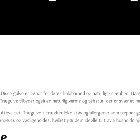
m. Disse gulve er kendt for deres holdbarhed og naturlige skønhed. Ua
l. Trægulve tilbyder også en naturlig varme og tekstur, der er svær at
uftkvalitet. Trægulve tiltrækker ikke støv og allergener som tæpper gør
gøres og vedligeholdes, hvilket gør dem ideelle til travle husholdning
ve