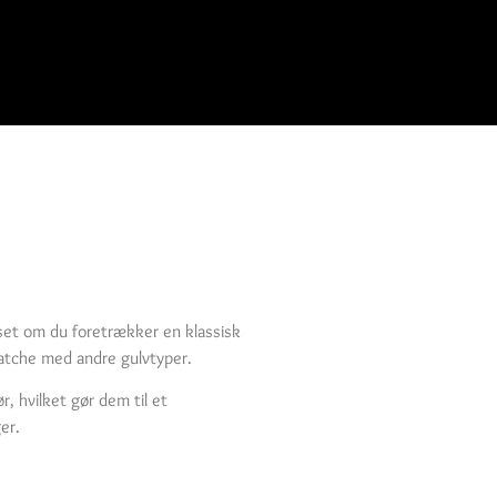
nset om du foretrækker en klassisk
 matche med andre gulvtyper.
, hvilket gør dem til et
er.