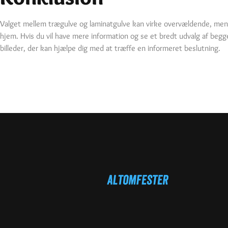
Valget mellem trægulve og laminatgulve kan virke overvældende, men v
hjem. Hvis du vil have mere information og se et bredt udvalg af be
billeder, der kan hjælpe dig med at træffe en informeret beslutning.