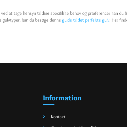
ed at tage hensyn til dine specifikke behov og præferencer kan du fi
gge gulvtyper, kan du besøge denne
guide til det perfekte gulv
. Her fin
Information
Kontakt