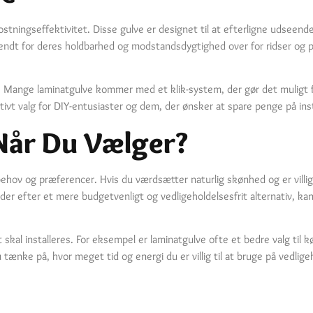
tningseffektivitet. Disse gulve er designet til at efterligne udseende
endt for deres holdbarhed og modstandsdygtighed over for ridser og ple
. Mange laminatgulve kommer med et klik-system, der gør det muligt fo
ktivt valg for DIY-entusiaster og dem, der ønsker at spare penge på in
Når Du Vælger?
ov og præferencer. Hvis du værdsætter naturlig skønhed og er villig til
eder efter et mere budgetvenligt og vedligeholdelsesfrit alternativ, k
 skal installeres. For eksempel er laminatgulve ofte et bedre valg til
ænke på, hvor meget tid og energi du er villig til at bruge på vedlig