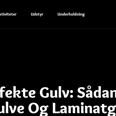
tiviteter
Udstyr
Underholdning
rfekte Gulv: Såda
ulve Og Laminatg