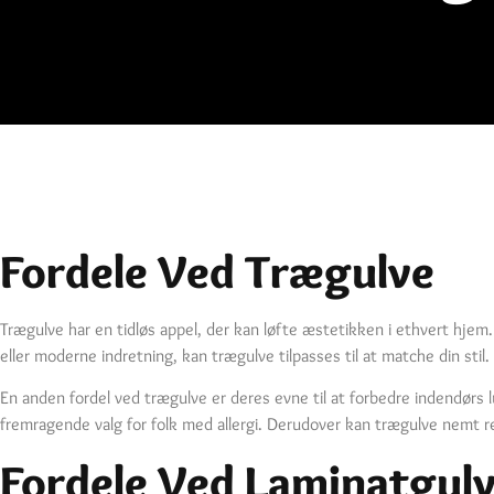
Fordele Ved Trægulve
Trægulve har en tidløs appel, der kan løfte æstetikken i ethvert hje
eller moderne indretning, kan trægulve tilpasses til at matche din sti
En anden fordel ved trægulve er deres evne til at forbedre indendørs l
fremragende valg for folk med allergi. Derudover kan trægulve nemt ren
Fordele Ved Laminatgul