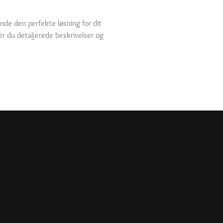
nde den perfekte løsning for dit
der du detaljerede beskrivelser og