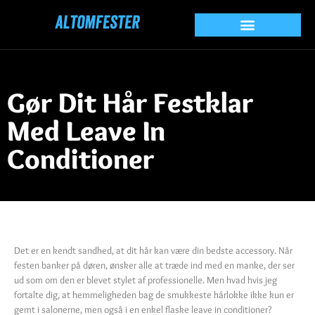
Gør Dit Hår Festklar
Med Leave In
Conditioner
Det er en kendt sandhed, at dit hår kan være din bedste accessory. Når
festen banker på døren, ønsker alle at træde ind med en manke, der ser
ud som om den er blevet stylet af professionelle. Men hvad hvis jeg
fortalte dig, at hemmeligheden bag de smukkeste hårlokke ikke kun er
gemt i salonerne, men også i en enkel flaske leave in conditioner?