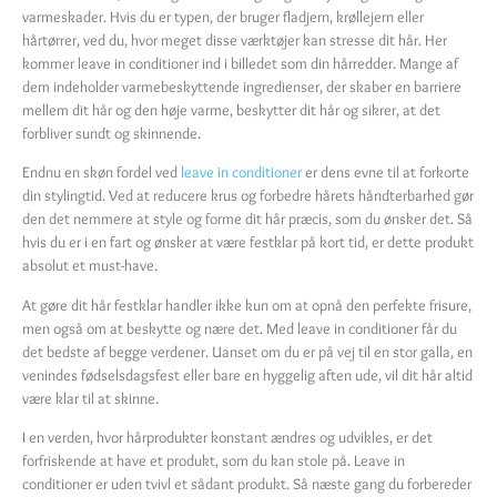
varmeskader. Hvis du er typen, der bruger fladjern, krøllejern eller
hårtørrer, ved du, hvor meget disse værktøjer kan stresse dit hår. Her
kommer leave in conditioner ind i billedet som din hårredder. Mange af
dem indeholder varmebeskyttende ingredienser, der skaber en barriere
mellem dit hår og den høje varme, beskytter dit hår og sikrer, at det
forbliver sundt og skinnende.
Endnu en skøn fordel ved
leave in conditioner
er dens evne til at forkorte
din stylingtid. Ved at reducere krus og forbedre hårets håndterbarhed gør
den det nemmere at style og forme dit hår præcis, som du ønsker det. Så
hvis du er i en fart og ønsker at være festklar på kort tid, er dette produkt
absolut et must-have.
At gøre dit hår festklar handler ikke kun om at opnå den perfekte frisure,
men også om at beskytte og nære det. Med leave in conditioner får du
det bedste af begge verdener. Uanset om du er på vej til en stor galla, en
venindes fødselsdagsfest eller bare en hyggelig aften ude, vil dit hår altid
være klar til at skinne.
I en verden, hvor hårprodukter konstant ændres og udvikles, er det
forfriskende at have et produkt, som du kan stole på. Leave in
conditioner er uden tvivl et sådant produkt. Så næste gang du forbereder