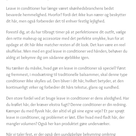
Leave in conditioner har længe været skønhedsbranchens bedst
bevarede hemmelighed. Hvorfor? Fordi det ikke kun nærer og beskytter
dit hår, men også forbereder det til enhver festlig lejlighed.
Forestil dig, at du har tilbragt timer på at perfektionere dit outfit, vælge
den rette makeup og accesorize med det perfekte smykke, kun for at
opdage at dit hår ikke matcher resten af dit look. Det kan være en reel
skuffelse. Men med en god leave in conditioner ved hånden, behøver du
aldrig at bekymre dig om sådanne øjeblikke igen.
Nu tænker du måske, hvad gør en leave in conditioner så speciel? Først
og fremmest, i modsætning til traditionelle balsammer, skal denne type
conditioner ikke skylles ud. Den bliver i dit hår, hvilket betyder, at den
kontinuerligt virker og forbedrer dit hårs tekstur, glans og sundhed.
Den store fordel ved at bruge leave in conditioner er dens alsidighed. Har
du krøllet hår, der kræver ekstra fugt? Denne conditioner er din redning.
Kæmper du med flyvsk hår, der altid vil gå sine egne veje? Et par sprøjt
leave in conditioner, og problemet er løst. Eller hvad med fladt hår, der
mangler volumen? Også her kan produktet gøre underværker.
Når vi taler fest, er der også den uundgåelige bekymring omkring