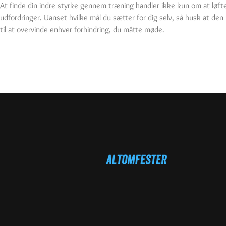
At finde din indre styrke gennem træning handler ikke kun om at løft
udfordringer. Uanset hvilke mål du sætter for dig selv, så husk at den 
til at overvinde enhver forhindring, du måtte møde.