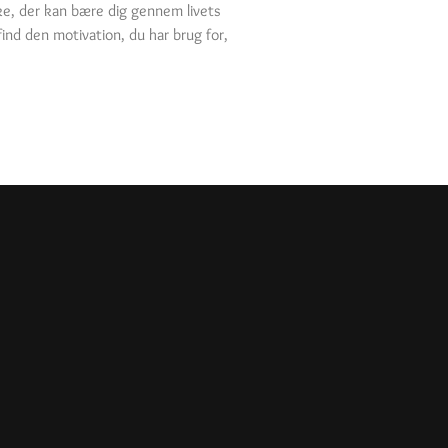
rke, der kan bære dig gennem livets
find den motivation, du har brug for,