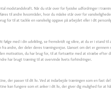
al modstandskraft. Når du står over for fysiske udfordringer i trænin
føres til andre livsområder, hvor du måske står over for vanskelighed
ug for til at tackle en vanskelig opgave på arbejdet eller i dit personlig
At følge med i din udvikling, se fremskridt og sikre, at du er i stand til
ion fra andre, der deler deres træningsrejse. Uanset om det er gennem
g den motivation, du har brug for, til at fortsætte med at stræbe efte
ndre har brugt træning til at overvinde livets forhindringer.
ne, der passer til dit liv. Ved at indarbejde træningen som en fast del
rutine kan fungere som et anker i dit liv, der giver dig mulighed for at