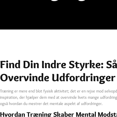
Find Din Indre Styrke: S
Overvinde Udfordringer
Træning er mere end blot fysisk aktivitet; det er en rejse mod selvop
inspiration, der hjælper dem med at overvinde livets mange udfordrin
også hvordan du mestrer det mentale aspekt af udfordringer.
Hvordan Træning Skaber Mental Modst