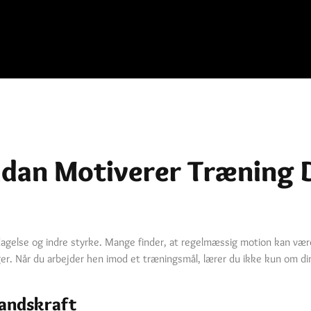
ådan Motiverer Træning D
dagelse og indre styrke. Mange finder, at regelmæssig motion kan være 
ger. Når du arbejder hen imod et træningsmål, lærer du ikke kun om d
andskraft