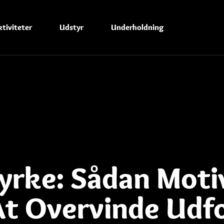
tiviteter
Udstyr
Underholdning
tyrke: Sådan Moti
At Overvinde Udf