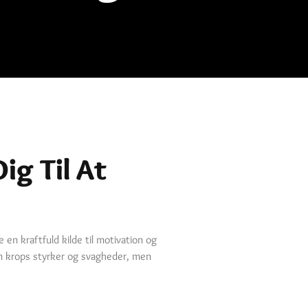
ig Til At
en kraftfuld kilde til motivation og
in krops styrker og svagheder, men