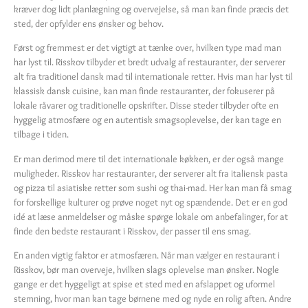
kræver dog lidt planlægning og overvejelse, så man kan finde præcis det
sted, der opfylder ens ønsker og behov.
Først og fremmest er det vigtigt at tænke over, hvilken type mad man
har lyst til. Risskov tilbyder et bredt udvalg af restauranter, der serverer
alt fra traditionel dansk mad til internationale retter. Hvis man har lyst til
klassisk dansk cuisine, kan man finde restauranter, der fokuserer på
lokale råvarer og traditionelle opskrifter. Disse steder tilbyder ofte en
hyggelig atmosfære og en autentisk smagsoplevelse, der kan tage en
tilbage i tiden.
Er man derimod mere til det internationale køkken, er der også mange
muligheder. Risskov har restauranter, der serverer alt fra italiensk pasta
og pizza til asiatiske retter som sushi og thai-mad. Her kan man få smag
for forskellige kulturer og prøve noget nyt og spændende. Det er en god
idé at læse anmeldelser og måske spørge lokale om anbefalinger, for at
finde den bedste restaurant i Risskov, der passer til ens smag.
En anden vigtig faktor er atmosfæren. Når man vælger en restaurant i
Risskov, bør man overveje, hvilken slags oplevelse man ønsker. Nogle
gange er det hyggeligt at spise et sted med en afslappet og uformel
stemning, hvor man kan tage børnene med og nyde en rolig aften. Andre