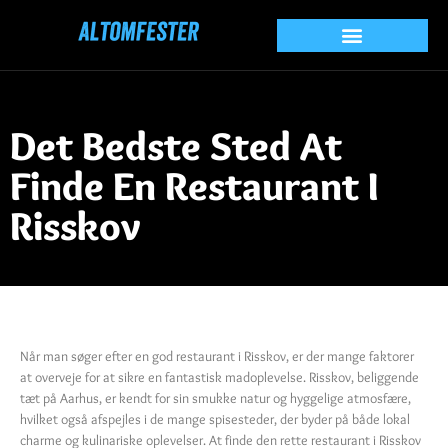
Det Bedste Sted At
Finde En Restaurant I
Risskov
Når man søger efter en god restaurant i Risskov, er der mange faktorer
at overveje for at sikre en fantastisk madoplevelse. Risskov, beliggende
tæt på Aarhus, er kendt for sin smukke natur og hyggelige atmosfære,
hvilket også afspejles i de mange spisesteder, der byder på både lokal
charme og kulinariske oplevelser. At finde den rette restaurant i Risskov