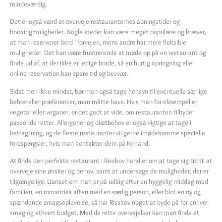
mindeværdig.
Det er også værd at overveje restauranternes åbningstider og
bookingmuligheder. Nogle steder kan være meget populære og kræver,
at man reserverer bord i forvejen, mens andre har mere fleksible
muligheder. Det kan være frustrerende at møde op på en restaurant og
finde ud af, at der ikke er ledige borde, så en hurtig opringning eller
online reservation kan spare tid og besvær.
Sidst men ikke mindst, bør man også tage hensyn til eventuelle særlige
behov eller præferencer, man måtte have. Hvis man for eksempel er
vegetar eller veganer, er det godt at vide, om restauranten tilbyder
passende retter. Allergener og diætbehov er også vigtige at tage i
betragtning, og de fleste restauranter vil gerne imødekomme specielle
forespørgsler, hvis man kontakter dem på forhånd.
At finde den perfekte restaurant i Risskov handler om at tage sig tid til at
overveje sine ønsker og behov, samt at undersøge de muligheder, der er
tilgængelige. Uanset om man er på udkig efter en hyggelig middag med
familien, en romantisk aften med en særlig person, eller blot en ny og
spændende smagsoplevelse, så har Risskov noget at byde på for enhver
smag og ethvert budget. Med de rette overvejelser kan man finde et