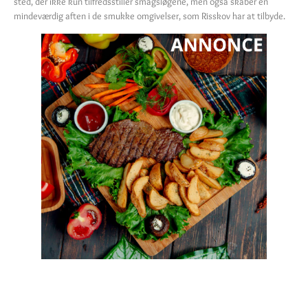
sted, der ikke kun tilfredsstiller smagsløgene, men også skaber en
mindeværdig aften i de smukke omgivelser, som Risskov har at tilbyde.