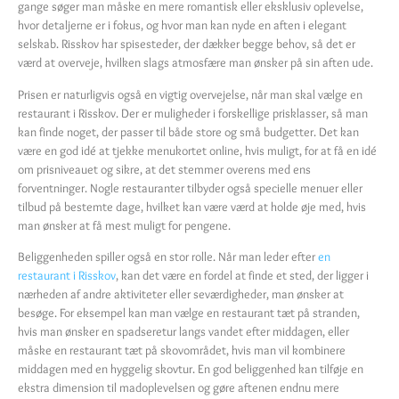
gange søger man måske en mere romantisk eller eksklusiv oplevelse,
hvor detaljerne er i fokus, og hvor man kan nyde en aften i elegant
selskab. Risskov har spisesteder, der dækker begge behov, så det er
værd at overveje, hvilken slags atmosfære man ønsker på sin aften ude.
Prisen er naturligvis også en vigtig overvejelse, når man skal vælge en
restaurant i Risskov. Der er muligheder i forskellige prisklasser, så man
kan finde noget, der passer til både store og små budgetter. Det kan
være en god idé at tjekke menukortet online, hvis muligt, for at få en idé
om prisniveauet og sikre, at det stemmer overens med ens
forventninger. Nogle restauranter tilbyder også specielle menuer eller
tilbud på bestemte dage, hvilket kan være værd at holde øje med, hvis
man ønsker at få mest muligt for pengene.
Beliggenheden spiller også en stor rolle. Når man leder efter
en
restaurant i Risskov
, kan det være en fordel at finde et sted, der ligger i
nærheden af andre aktiviteter eller seværdigheder, man ønsker at
besøge. For eksempel kan man vælge en restaurant tæt på stranden,
hvis man ønsker en spadseretur langs vandet efter middagen, eller
måske en restaurant tæt på skovområdet, hvis man vil kombinere
middagen med en hyggelig skovtur. En god beliggenhed kan tilføje en
ekstra dimension til madoplevelsen og gøre aftenen endnu mere