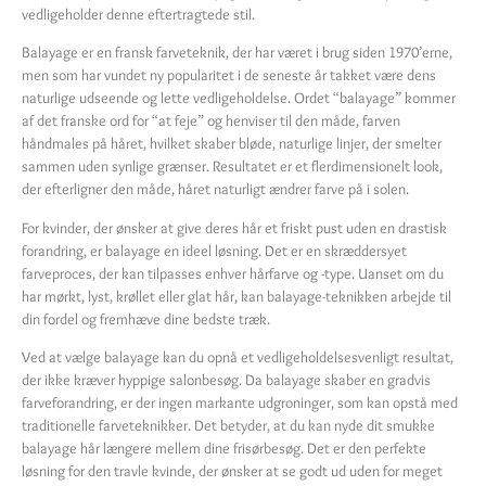
vedligeholder denne eftertragtede stil.
Balayage er en fransk farveteknik, der har været i brug siden 1970’erne,
men som har vundet ny popularitet i de seneste år takket være dens
naturlige udseende og lette vedligeholdelse. Ordet “balayage” kommer
af det franske ord for “at feje” og henviser til den måde, farven
håndmales på håret, hvilket skaber bløde, naturlige linjer, der smelter
sammen uden synlige grænser. Resultatet er et flerdimensionelt look,
der efterligner den måde, håret naturligt ændrer farve på i solen.
For kvinder, der ønsker at give deres hår et friskt pust uden en drastisk
forandring, er balayage en ideel løsning. Det er en skræddersyet
farveproces, der kan tilpasses enhver hårfarve og -type. Uanset om du
har mørkt, lyst, krøllet eller glat hår, kan balayage-teknikken arbejde til
din fordel og fremhæve dine bedste træk.
Ved at vælge balayage kan du opnå et vedligeholdelsesvenligt resultat,
der ikke kræver hyppige salonbesøg. Da balayage skaber en gradvis
farveforandring, er der ingen markante udgroninger, som kan opstå med
traditionelle farveteknikker. Det betyder, at du kan nyde dit smukke
balayage hår længere mellem dine frisørbesøg. Det er den perfekte
løsning for den travle kvinde, der ønsker at se godt ud uden for meget