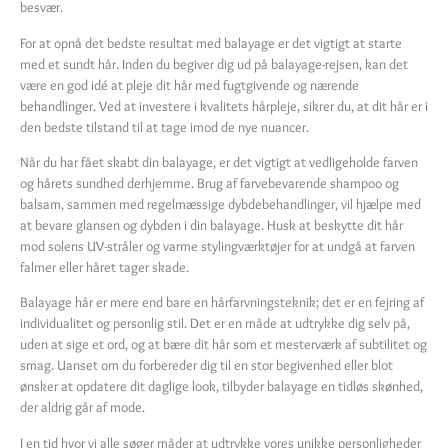
besvær.
For at opnå det bedste resultat med balayage er det vigtigt at starte
med et sundt hår. Inden du begiver dig ud på balayage-rejsen, kan det
være en god idé at pleje dit hår med fugtgivende og nærende
behandlinger. Ved at investere i kvalitets hårpleje, sikrer du, at dit hår er i
den bedste tilstand til at tage imod de nye nuancer.
Når du har fået skabt din balayage, er det vigtigt at vedligeholde farven
og hårets sundhed derhjemme. Brug af farvebevarende shampoo og
balsam, sammen med regelmæssige dybdebehandlinger, vil hjælpe med
at bevare glansen og dybden i din balayage. Husk at beskytte dit hår
mod solens UV-stråler og varme stylingværktøjer for at undgå at farven
falmer eller håret tager skade.
Balayage hår er mere end bare en hårfarvningsteknik; det er en fejring af
individualitet og personlig stil. Det er en måde at udtrykke dig selv på,
uden at sige et ord, og at bære dit hår som et mesterværk af subtilitet og
smag. Uanset om du forbereder dig til en stor begivenhed eller blot
ønsker at opdatere dit daglige look, tilbyder balayage en tidløs skønhed,
der aldrig går af mode.
I en tid hvor vi alle søger måder at udtrykke vores unikke personligheder