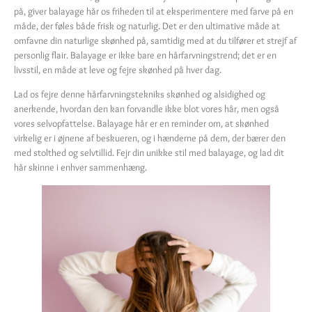
på, giver balayage hår os friheden til at eksperimentere med farve på en
måde, der føles både frisk og naturlig. Det er den ultimative måde at
omfavne din naturlige skønhed på, samtidig med at du tilfører et strejf af
personlig flair. Balayage er ikke bare en hårfarvningstrend; det er en
livsstil, en måde at leve og fejre skønhed på hver dag.
Lad os fejre denne hårfarvningstekniks skønhed og alsidighed og
anerkende, hvordan den kan forvandle ikke blot vores hår, men også
vores selvopfattelse. Balayage hår er en reminder om, at skønhed
virkelig er i øjnene af beskueren, og i hænderne på dem, der bærer den
med stolthed og selvtillid. Fejr din unikke stil med balayage, og lad dit
hår skinne i enhver sammenhæng.