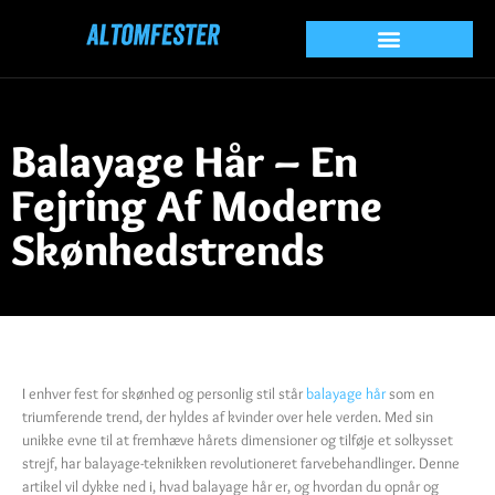
Balayage Hår – En
Fejring Af Moderne
Skønhedstrends
I enhver fest for skønhed og personlig stil står
balayage hår
som en
triumferende trend, der hyldes af kvinder over hele verden. Med sin
unikke evne til at fremhæve hårets dimensioner og tilføje et solkysset
strejf, har balayage-teknikken revolutioneret farvebehandlinger. Denne
artikel vil dykke ned i, hvad balayage hår er, og hvordan du opnår og